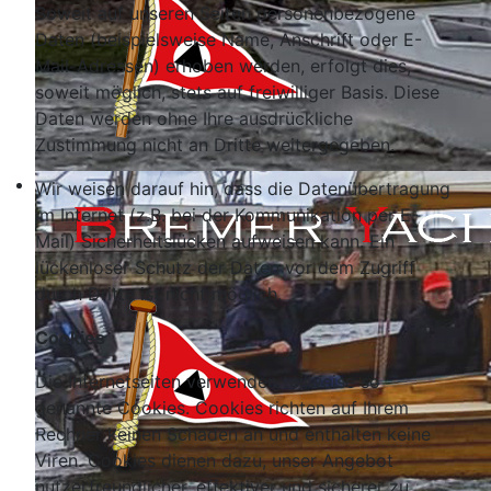
Soweit auf unseren Seiten personenbezogene
Daten (beispielsweise Name, Anschrift oder E-
Mail-Adressen) erhoben werden, erfolgt dies,
soweit möglich, stets auf freiwilliger Basis. Diese
Daten werden ohne Ihre ausdrückliche
Zustimmung nicht an Dritte weitergegeben.
Wir weisen darauf hin, dass die Datenübertragung
im Internet (z.B. bei der Kommunikation per E-
Mail) Sicherheitslücken aufweisen kann. Ein
lückenloser Schutz der Daten vor dem Zugriff
durch Dritte ist nicht möglich.
Cookies
Die Internetseiten verwenden teilweise so
genannte Cookies. Cookies richten auf Ihrem
Rechner keinen Schaden an und enthalten keine
Viren. Cookies dienen dazu, unser Angebot
nutzerfreundlicher, effektiver und sicherer zu