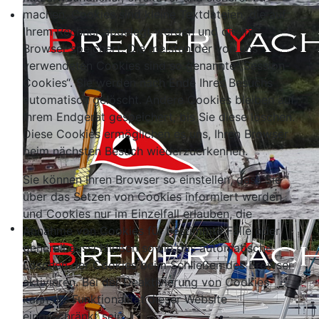
machen. Cookies sind kleine Textdateien, die auf
Ihrem Rechner abgelegt werden und die Ihr
Browser speichert. Die meisten der von uns
verwendeten Cookies sind so genannte „Session-
Cookies“. Sie werden nach Ende Ihres Besuchs
automatisch gelöscht. Andere Cookies bleiben auf
Ihrem Endgerät gespeichert, bis Sie diese löschen.
Diese Cookies ermöglichen es uns, Ihren Browser
beim nächsten Besuch wiederzuerkennen.
Sie können Ihren Browser so einstellen, dass Sie
über das Setzen von Cookies informiert werden
und Cookies nur im Einzelfall erlauben, die
Annahme von Cookies für bestimmte Fälle oder
generell ausschließen sowie das automatische
Löschen der Cookies beim Schließen des Browser
aktivieren. Bei der Deaktivierung von Cookies
kann die Funktionalität dieser Website
eingeschränkt sein.