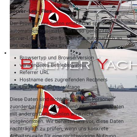
Server-Log- Files
Der Provider der Seiten erhebt und speichert
automatisch Informationen in so genannten
Server-Log Files, die Ihr Browser automatisch an
uns übermittelt. Dies sind:
Browsertyp und Browserversion
verwendetes Betriebssystem
Referrer URL
Hostname des zugreifenden Rechners
Uhrzeit der Serveranfrage
Diese Daten sind nicht bestimmten Personen
zuordenbar. Eine Zusammenführung dieser Daten
mit anderen Datenquellen wird nicht
vorgenommen. Wir behalten uns vor, diese Daten
nachträglich zu prüfen, wenn uns konkrete
Anhaltspunkte für eine rechtswidrige Nutzung