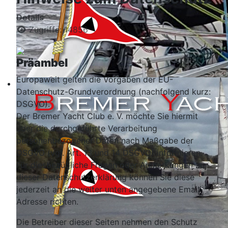
Details
Zugriffe: 14856
Präambel
Europaweit gelten die Vorgaben der EU-
Datenschutz-Grundverordnung (nachfolgend kurz:
DSGVO).
Der Bremer Yacht Club e. V. möchte Sie hiermit
über die durchgeführte Verarbeitung
personenbezogener Daten nach Maßgabe der
DSGVO (vgl. Art. 13 und 14 DSGVO) informieren.
Für diesbezügliche Fragen oder Anmerkungen zu
dieser Datenschutzerklärung können Sie diese
jederzeit an die weiter unten angegebene Email-
Adresse richten.
Die Betreiber dieser Seiten nehmen den Schutz