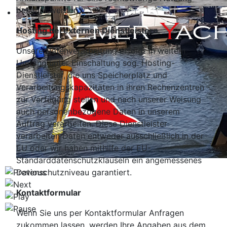
bekannt werden.
Hosting bei externen Dienstleistern
Unsere Datenverarbeitung erfolgt in weitem
Umfang unter Einschaltung sog. Hosting-
Dienstleister, die uns Speicherplatz und
Verarbeitungskapazitäten in ihren Rechenzentren
zur Verfügung stellen und nach unserer Weisung
auch personenbezogene Daten in unserem
Auftrag verarbeiten. Diese Dienstleister
verarbeiten Daten entweder ausschließlich in der
EU oder wir haben mithilfe der EU-
Standarddatenschutzklauseln ein angemessenes
Datenschutzniveau garantiert.
Kontaktformular
Wenn Sie uns per Kontaktformular Anfragen
zukommen lassen, werden Ihre Angaben aus dem