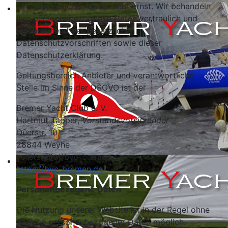
Ihrer persönlichen Daten sehr ernst. Wir behandeln
Ihre personenbezogenen Daten vertraulich und
entsprechend der gesetzlichen
Datenschutzvorschriften sowie dieser
Datenschutzerklärung.
Geltungsbereich Anbieter und verantwortliche
Stelle im Sinne der DSGVO ist der
Bremer Yacht Club e. V.
Hartmut Tapper,
Vorstandsvorsitzender
Querstr. 10
28844 Weyhe
vorstand[at]byc-bremen.de
https://byc-bremen.de
Personenbezogene Daten
Die Nutzung unserer Website ist in der Regel ohne
Angabe personenbezogener Daten möglich.