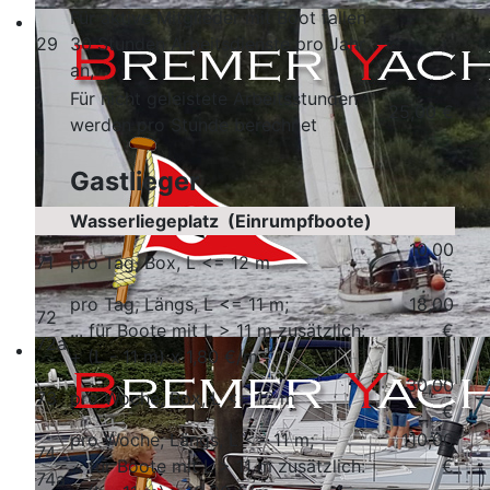
Für aktive Mitglieder mit Boot fallen
29
30 Stunden Arbeitsdienste pro Jahr
an,
Für nicht geleistete Arbeitsstunden
25,00 €
werden pro Stunde berechnet
Gastlieger
Wasserliegeplatz (Einrumpfboote)
10,00
71
pro Tag, Box, L <= 12 m
€
pro Tag, Längs, L <= 11 m;
18,00
72
... für Boote mit L > 11 m zusätzlich:
€
72a
+ (L - 11 m) x 1,80 €/m
30,00
73
pro Woche, Box, L <= 12 m
€
pro Woche, Längs, L <= 11 m;
110,00
74
... für Boote mit L > 11 m zusätzlich:
€
74a