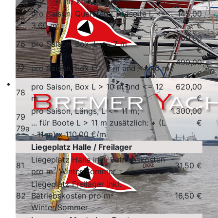
+ (L - 11 m) x 10,00 €/m
pro Saison, Quersteg Landseite L <=
145,00
75
3,60 m;
€
360,00
76
pro Saison, Box, L <= 7 m
€
490,00
77
pro Saison, Box L > 7 m und <= 10 m
€
pro Saison, Box L > 10 m und <= 12
620,00
78
m
€
pro Saison, Längs, L <= 11 m;
1.300,00
79
... für Boote L > 11 m zusätzlich: + (L
€
79a
- 11 m) x 110,00 €/m
Liegeplatz Halle / Freilager
Liegeplatz Halle inkl. Betriebskosten
81
31,50 €
2
pro m
Winter/Sommer
Liegeplatz Freilager inkl.
2
82
Betriebskosten pro m
16,50 €
Winter/Sommer