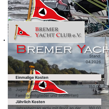
Details
Zugriffe: 11211
Stand:
04.2026
Mitglieder
Einmalige Kosten
Aufnahmebeitrag (nicht für Junioren,
150,00
11
Jugendliche, Passive,
€
Familienmitglieder und Studenten)
Jährlich Kosten
Jahresbeitrag aktiv mit Boot an der
160,00