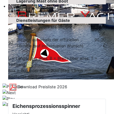
Lagerung Mast ohne Boot
Lagerung Mast ohne Boot, pro
6,00
85
angefangene Meter
€
Dienstleistungen für Gäste
Mast ziehen oder stellen, ohne
42,00
91
Liegeplatz
€
Slippen außerhalb der offiziellen
90,00
92
Termine (auf individuellen Wunsch)
€
L = Länge über alles, B = Breite über alles, T =
Tiefgang
Box = Bug oder Heck zum Steg, Längs =
Bootseite am Steg
Download Preisliste 2026
Eichensprozessionsspinner