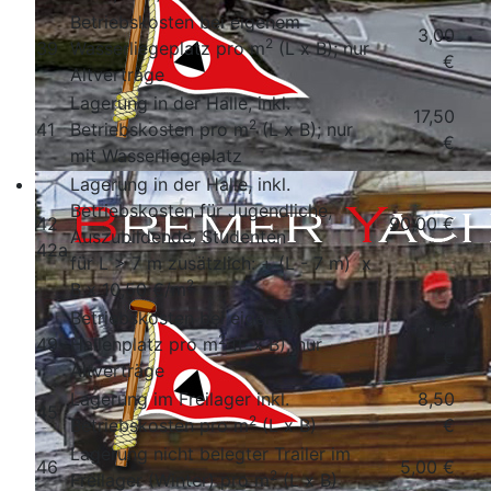
Betriebskosten bei eigenem
3,00
2
39
Wasserliegeplatz pro m
(L x B); nur
€
Altverträge
Lagerung in der Halle, inkl.
17,50
2
41
Betriebskosten pro m
(L x B); nur
€
mit Wasserliegeplatz
Lagerung in der Halle, inkl.
Betriebskosten für Jugendliche,
42
90,00 €
Auszubildende, Studenten
42a
für L > 7 m zusätzlich: + (L - 7 m) x
2
B x 10,50 €/m
Betriebskosten bei eigenem
6,50
2
49
Hallenplatz pro m
(L x B); nur
€
Altverträge
Lagerung im Freilager inkl.
8,50
45
2
Betriebskosten pro m
(L x B)
€
Lagerung nicht belegter Trailer im
46
5,00 €
2
Freilager (Winter) pro m
(L x B)