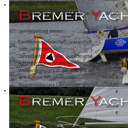
21
Anlage
€
Jahresbeitrag aktiv ohne Boot an der
80,00
22
Anlage
€
50,00
23
Jahresbeitrag passiv
€
Familienmitgliedschaft (zusätzlich
30,00
24
zum Jahresbeitrag)
€
Jahresbeitrag Kinder, Jugendliche,
30,00
25
Auszubildende, Studenten
€
2
Wasserliegeplatz in der Box pro m
31
(L x B) incl. Betriebskosten
10,00 €
2
Wasserliegeplatz Längslieger pro m
13,00
32
(L x B) incl. Betriebskosten
€
Wasserliegeplatz in der Box
Jugendliche, Auszubildende,
50,00
35
Studenten
€
35a
für L > 7 m zusätzlich: + (L - 7 m) x
2
B x 5,50 €/m