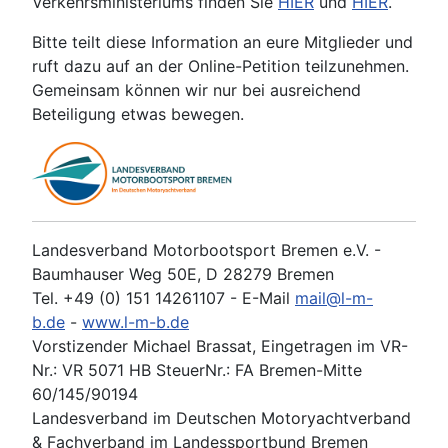
Verkehrsministeriums finden Sie
HIER
und
HIER
.
Bitte teilt diese Information an eure Mitglieder und
ruft dazu auf an der Online-Petition teilzunehmen.
Gemeinsam können wir nur bei ausreichend
Beteiligung etwas bewegen.
Landesverband Motorbootsport Bremen e.V. -
Baumhauser Weg 50E, D 28279 Bremen
Tel. +49 (0) 151 14261107 - E-Mail
mail@l-m-
b.de
-
www.l-m-b.de
Vorstizender Michael Brassat, Eingetragen im VR-
Nr.: VR 5071 HB SteuerNr.: FA Bremen-Mitte
60/145/90194
Landesverband im Deutschen Motoryachtverband
& Fachverband im Landessportbund Bremen