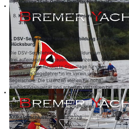
Manage2Sail: Online-Seminar für Regatta-
Teilnehmende
Kitefoil-Race-Camp auf Fehmarn vom 1. bis
3. Mai
1. DSV-Segellehrer*innen-Ausbildung im April in
Glücksburg
Die DSV-Segellehrer*innen-Ausbildung umfasst
drei aufeinander aufbauende Lizenzen (A, B, C)
und bietet eine fundierte Grundlage für den
Einsatz als Segellehrer*in im Verein und in der
Segelschule. Die Lizenzen stehen für hohe
Ausbildungsqualität und schaffen Vertrauen bei
zukünftigen Schülerinnen und Schülern.
Ort:
Yachtschule des DHH, Glücksburg
Anmeldeschluss:
29. März 2026
Termine: