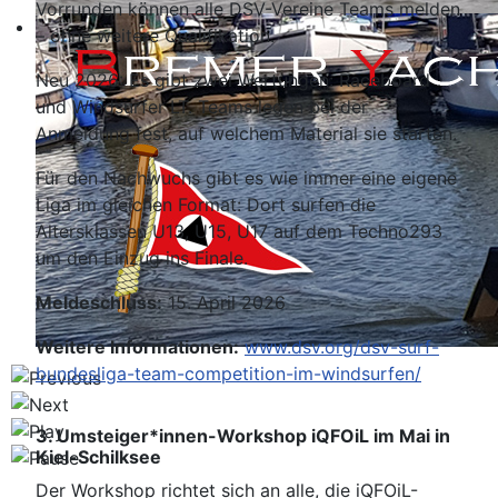
Vorrunden können alle DSV-Vereine Teams melden
– ohne weitere Qualifikation.
Neu 2026: Es gibt zwei Wertungen: Raceboard
und Windsurfer LT. Teams legen bei der
Anmeldung fest, auf welchem Material sie starten.
Für den Nachwuchs gibt es wie immer eine eigene
Liga im gleichen Format: Dort surfen die
Altersklassen U13, U15, U17 auf dem Techno293
um den Einzug ins Finale.
Meldeschluss:
15. April 2026
Weitere Informationen:
www.dsv.org/dsv-surf-
bundesliga-team-competition-im-windsurfen/
3. Umsteiger*innen-Workshop iQFOiL im Mai in
Kiel-Schilksee
Der Workshop richtet sich an alle, die iQFOiL-