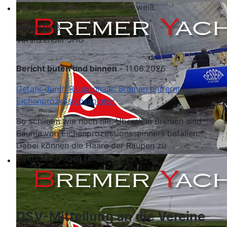
melde mich, wenn ich weiteres weiß.
Martin Reiß
Vorsitzender JHG
Bericht buten und binnen -
11.06.2026
Gefahr durch Raupenhaar: Bremen entfernt
Eichenprozessionsspinner
So schlimm wie noch nie: Überall in Bremen sind
Bäume von Eichenprozessionsspinners befallen.
Dabei können die Haare der Raupen zu
Hautausschlägen führen.
DSV-Mitteilung an die Vereine