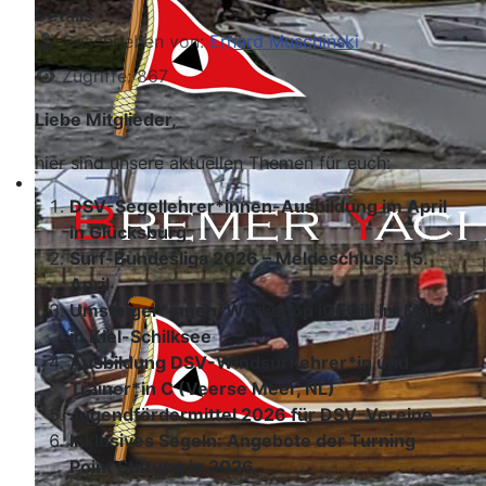
Details
Geschrieben von:
Erhard Muschinski
Zugriffe: 867
Liebe Mitglieder,
hier sind unsere aktuellen Themen für euch:
DSV-Segellehrer*innen-Ausbildung im April
in Glücksburg
Surf-Bundesliga 2026 – Meldeschluss: 15.
April
Umsteiger*innen-Workshop iQFOiL im Mai
in Kiel-Schilksee
Ausbildung DSV-Windsurflehrer*in und
Trainer*in C (Veerse Meer, NL)
Jugendfördermittel 2026 für DSV-Vereine
Inklusives Segeln: Angebote der Turning
Point Stiftung in 2026