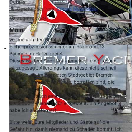
Details
Geschrieben von:
Erhard Muschinski
Zugriffe: 389
Moin,
wir melden den Befall von
Eichenprozessionsspinner an insgesamt 13
Bäumen im Hafengebiet.
Dieses ist dem Sportamt gemeldet, eine Lösung
ist zugesagt. Allerdings kann diese nicht schnell
erfolgen, da im gesamten Stadtgebiet Bremen
auch div. Schulen, Kita’s etc. betroffen sind, die
Vorrang haben.
Wir können auch eine Firma damit beauftragen,
bis 5.000,- € sínd dafür eingestellt. Ein Angebot
habe ich angefordert.
Bitte weist Eure Mitglieder und Gäste auf die
Gefahr hin, damit niemand zu Schaden kommt. Ich