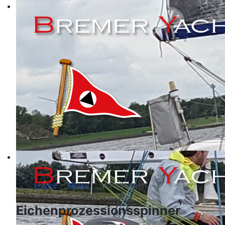
Home
News
Mitteilungen
Eichenprozessionsspinner