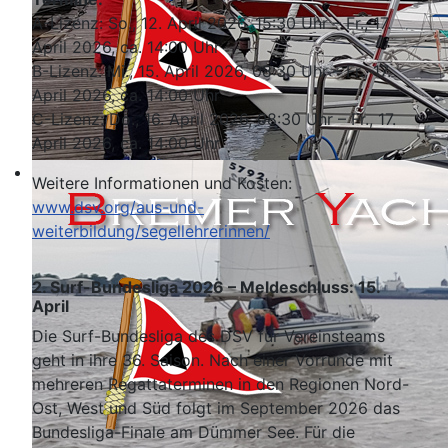
A-Lizenz: So., 12. April 2026, 15:30 Uhr – Fr., 17.
April 2026, ca. 14:00 Uhr
B-Lizenz: Mi., 15. April 2026, 08:30 Uhr – Fr., 17.
April 2026, ca. 14:00 Uhr
C-Lizenz: Do., 16. April 2026, 08:30 Uhr – Fr., 17.
April 2026, ca. 14:00 Uhr
Weitere Informationen und Kosten:
www.dsv.org/aus-und-
weiterbildung/segellehrerinnen/
2. Surf-Bundesliga 2026 – Meldeschluss: 15.
April
Die Surf-Bundesliga des DSV für Vereinsteams
geht in ihre 36. Saison. Nach einer Vorrunde mit
mehreren Regattaterminen in den Regionen Nord-
Ost, West und Süd folgt im September 2026 das
Bundesliga-Finale am Dümmer See. Für die