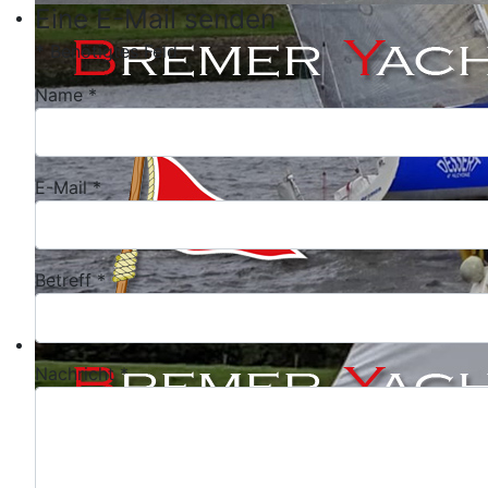
Eine E-Mail senden
*
Benötigtes Feld
Name
*
E-Mail
*
Betreff
*
Nachricht
*