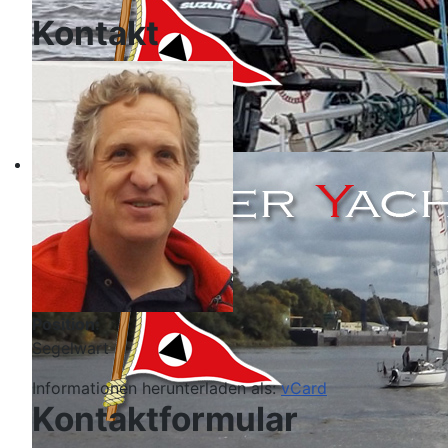
Kontakt
Position:
Segelwart
Informationen herunterladen als:
vCard
Kontaktformular